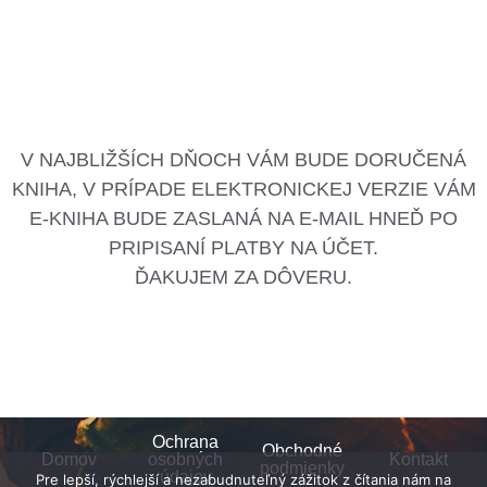
V NAJBLIŽŠÍCH DŇOCH VÁM BUDE DORUČENÁ
KNIHA, V PRÍPADE ELEKTRONICKEJ VERZIE VÁM
E-KNIHA BUDE ZASLANÁ NA E-MAIL HNEĎ PO
PRIPISANÍ PLATBY NA ÚČET.
ĎAKUJEM ZA DÔVERU.
Ochrana
Obchodné
Domov
osobných
Kontakt
podmienky
údajov
Pre lepší, rýchlejší a nezabudnuteľný zážitok z čítania nám na